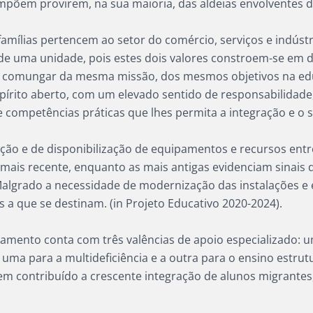
mpõem provirem, na sua maioria, das aldeias envolventes 
famílias pertencem ao setor do comércio, serviços e indústri
de uma unidade, pois estes dois valores constroem-se em do
m o comungar da mesma missão, dos mesmos objetivos na ed
rito aberto, com um elevado sentido de responsabilidade, 
 competências práticas que lhes permita a integração e o 
ão e de disponibilização de equipamentos e recursos entre
is recente, enquanto as mais antigas evidenciam sinais d
Malgrado a necessidade de modernização das instalações e
a que se destinam. (in Projeto Educativo 2020-2024).
amento conta com três valências de apoio especializado: um
3, uma para a multideficiência e a outra para o ensino estr
tem contribuído a crescente integração de alunos migrante