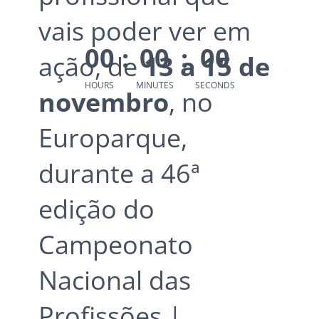
vais poder ver em
0
0
:
0
0
:
0
0
ação, de
13 a 15 de
HOURS
MINUTES
SECONDS
novembro
, no
Europarque,
durante a 46ª
edição do
Campeonato
Nacional das
Profissões |