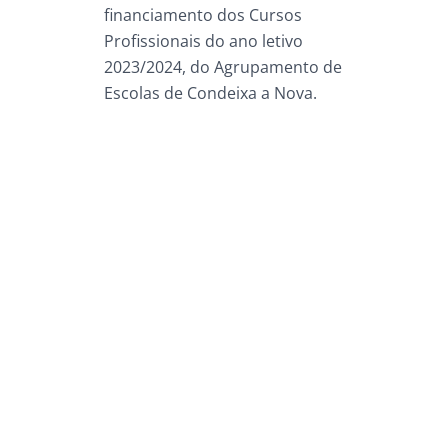
financiamento dos Cursos
Profissionais do ano letivo
Dicas Felizes
2023/2024, do Agrupamento de
Escolas de Condeixa a Nova.
Imagem de
Freepik