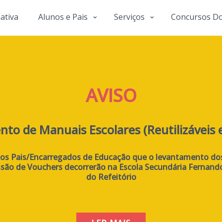
ativa
Alunos e Pais
Serviços
Concursos D
AVISO
to de Manuais Escolares (Reutilizáveis 
os Pais/Encarregados de Educação que o levantamento dos
missão de Vouchers decorrerão na Escola Secundária Fernan
do Refeitório